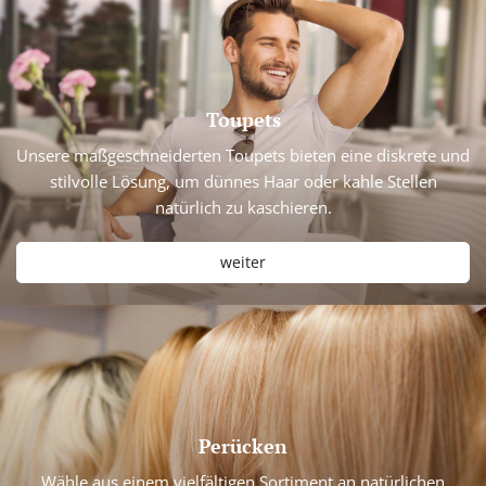
Toupets
Unsere maßgeschneiderten Toupets bieten eine diskrete und
stilvolle Lösung, um dünnes Haar oder kahle Stellen
natürlich zu kaschieren.
weiter
Perücken
Wähle aus einem vielfältigen Sortiment an natürlichen